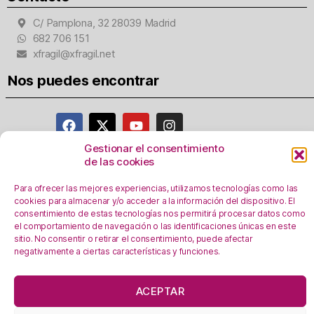
C/ Pamplona, 32 28039 Madrid
682 706 151
xfragil@xfragil.net
Nos puedes encontrar
Gestionar el consentimiento
de las cookies
Aviso Legal
Para ofrecer las mejores experiencias, utilizamos tecnologías como las
Política de privacidad
cookies para almacenar y/o acceder a la información del dispositivo. El
Registro Actividades como responsables del
consentimiento de estas tecnologías nos permitirá procesar datos como
tratamiento
el comportamiento de navegación o las identificaciones únicas en este
sitio. No consentir o retirar el consentimiento, puede afectar
Política de Cookies
negativamente a ciertas características y funciones.
Personalizar Cookie
s
En esta web se utilizan cookies, ¿las aceptas?
ACEPTAR
OK!
Leer más