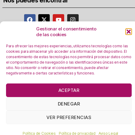
Nos puedes encontrar
Gestionar el consentimiento
de las cookies
Aviso Legal
Para ofrecer las mejores experiencias, utilizamos tecnologías como las
Política de privacidad
cookies para almacenar y/o acceder a la información del dispositivo. El
Registro Actividades como responsables del
consentimiento de estas tecnologías nos permitirá procesar datos como
el comportamiento de navegación o las identificaciones únicas en este
tratamiento
sitio. No consentir o retirar el consentimiento, puede afectar
Política de Cookies
negativamente a ciertas características y funciones.
Personalizar Cookie
s
En esta web se utilizan cookies, ¿las aceptas?
ACEPTAR
OK!
Leer más
DENEGAR
En calidad de Afiliado de Amazon, obtengo ingresos por las
compras adscritas que cumplen los requisitos aplicables.
VER PREFERENCIAS
Política de Cookies
Política de Cookies
Política de privacidad
Aviso Legal