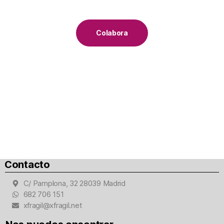
Colabora
Contacto
C/ Pamplona, 32 28039 Madrid
682 706 151
xfragil@xfragil.net