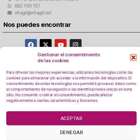
682 706 151
xfragil@xfragil.net
Nos puedes encontrar
Gestionar el consentimiento
de las cookies
Aviso Legal
Para ofrecer las mejores experiencias, utilizamos tecnologías como las
Política de privacidad
cookies para almacenar y/o acceder a la información del dispositivo. El
Registro Actividades como responsables del
consentimiento de estas tecnologías nos permitirá procesar datos como
tratamiento
el comportamiento de navegación o las identificaciones únicas en este
sitio. No consentir o retirar el consentimiento, puede afectar
Política de Cookies
negativamente a ciertas características y funciones.
Personalizar Cookie
s
En esta web se utilizan cookies, ¿las aceptas?
ACEPTAR
OK!
Leer más
DENEGAR
En calidad de Afiliado de Amazon, obtengo ingresos por las