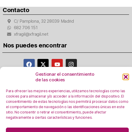
Contacto
C/ Pamplona, 32 28039 Madrid
682 706 151
xfragil@xfragil.net
Nos puedes encontrar
Gestionar el consentimiento
de las cookies
Aviso Legal
Para ofrecer las mejores experiencias, utilizamos tecnologías como las
Política de privacidad
cookies para almacenar y/o acceder a la información del dispositivo. El
Registro Actividades como responsables del
consentimiento de estas tecnologías nos permitirá procesar datos como
tratamiento
el comportamiento de navegación o las identificaciones únicas en este
sitio. No consentir o retirar el consentimiento, puede afectar
Política de Cookies
negativamente a ciertas características y funciones.
Personalizar Cookie
s
En esta web se utilizan cookies, ¿las aceptas?