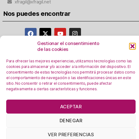
xfragil@xfragil.net
Nos puedes encontrar
Gestionar el consentimiento
de las cookies
Aviso Legal
Para ofrecer las mejores experiencias, utilizamos tecnologías como las
Política de privacidad
cookies para almacenar y/o acceder a la información del dispositivo. El
Registro Actividades como responsables del
consentimiento de estas tecnologías nos permitirá procesar datos como
tratamiento
el comportamiento de navegación o las identificaciones únicas en este
sitio. No consentir o retirar el consentimiento, puede afectar
Política de Cookies
negativamente a ciertas características y funciones.
Personalizar Cookie
s
En esta web se utilizan cookies, ¿las aceptas?
ACEPTAR
OK!
Leer más
DENEGAR
En calidad de Afiliado de Amazon, obtengo ingresos por las
compras adscritas que cumplen los requisitos aplicables.
VER PREFERENCIAS
Política de Cookies