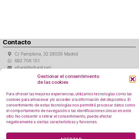
Contacto
C/ Pamplona, 32 28039 Madrid
682 706 151
xfragil@xfragil.net
Gestionar el consentimiento
Nos puedes encontrar
de las cookies
Para ofrecer las mejores experiencias, utilizamos tecnologías como las
cookies para almacenar y/o acceder a la información del dispositivo. El
consentimiento de estas tecnologías nos permitirá procesar datos como
el comportamiento de navegación o las identificaciones únicas en este
sitio. No consentir o retirar el consentimiento, puede afectar
Aviso Legal
negativamente a ciertas características y funciones.
Política de privacidad
En esta web se utilizan cookies, ¿las aceptas?
Registro Actividades como responsables del