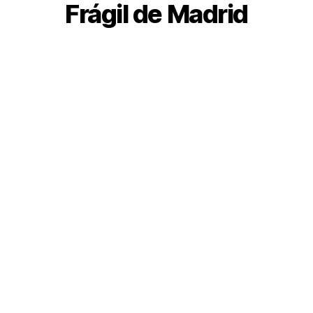
Frágil de Madrid
Asociación Síndrome X
Frágil Madrid
Trabajamos para mejorar
la calidad de vida de las