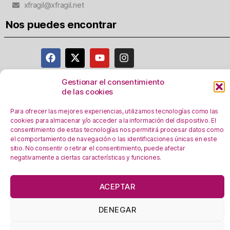
xfragil@xfragil.net
Nos puedes encontrar
Gestionar el consentimiento
de las cookies
Aviso Legal
Política de privacidad
Para ofrecer las mejores experiencias, utilizamos tecnologías como las
Registro Actividades como responsables del
cookies para almacenar y/o acceder a la información del dispositivo. El
consentimiento de estas tecnologías nos permitirá procesar datos como
tratamiento
el comportamiento de navegación o las identificaciones únicas en este
Política de Cookies
sitio. No consentir o retirar el consentimiento, puede afectar
negativamente a ciertas características y funciones.
Personalizar Cookie
s
En esta web se utilizan cookies, ¿las aceptas?
ACEPTAR
OK!
Leer más
DENEGAR
En calidad de Afiliado de Amazon, obtengo ingresos por las
compras adscritas que cumplen los requisitos aplicables.