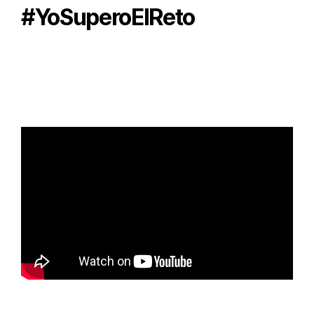
#YoSuperoElReto