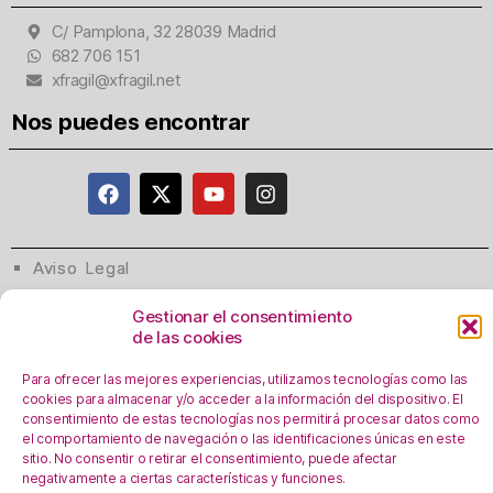
C/ Pamplona, 32 28039 Madrid
682 706 151
xfragil@xfragil.net
Nos puedes encontrar
Aviso Legal
Política de privacidad
Gestionar el consentimiento
Registro Actividades como responsables del
de las cookies
tratamiento
Para ofrecer las mejores experiencias, utilizamos tecnologías como las
Política de Cookies
cookies para almacenar y/o acceder a la información del dispositivo. El
Personalizar Cookie
s
consentimiento de estas tecnologías nos permitirá procesar datos como
el comportamiento de navegación o las identificaciones únicas en este
sitio. No consentir o retirar el consentimiento, puede afectar
negativamente a ciertas características y funciones.