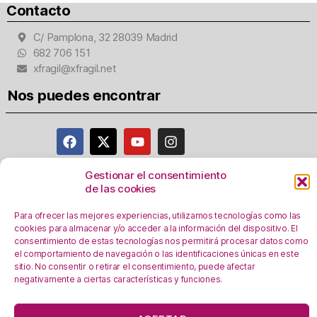
Contacto
C/ Pamplona, 32 28039 Madrid
682 706 151
xfragil@xfragil.net
Nos puedes encontrar
Gestionar el consentimiento
de las cookies
Aviso Legal
Política de privacidad
Para ofrecer las mejores experiencias, utilizamos tecnologías como las
Registro Actividades como responsables del
cookies para almacenar y/o acceder a la información del dispositivo. El
consentimiento de estas tecnologías nos permitirá procesar datos como
tratamiento
el comportamiento de navegación o las identificaciones únicas en este
Política de Cookies
sitio. No consentir o retirar el consentimiento, puede afectar
negativamente a ciertas características y funciones.
Personalizar Cookie
s
En esta web se utilizan cookies, ¿las aceptas?