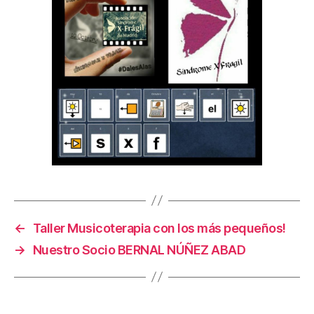
←
Taller Musicoterapia con los más pequeños!
→
Nuestro Socio BERNAL NÚÑEZ ABAD