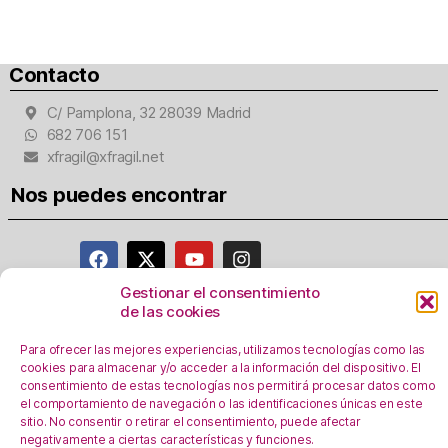
Contacto
C/ Pamplona, 32 28039 Madrid
682 706 151
xfragil@xfragil.net
Nos puedes encontrar
Gestionar el consentimiento
de las cookies
Aviso Legal
Para ofrecer las mejores experiencias, utilizamos tecnologías como las
Política de privacidad
cookies para almacenar y/o acceder a la información del dispositivo. El
Registro Actividades como responsables del
consentimiento de estas tecnologías nos permitirá procesar datos como
tratamiento
el comportamiento de navegación o las identificaciones únicas en este
sitio. No consentir o retirar el consentimiento, puede afectar
Política de Cookies
negativamente a ciertas características y funciones.