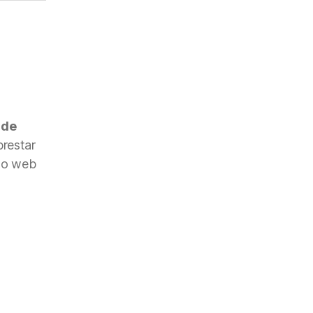
 de
restar
nto web