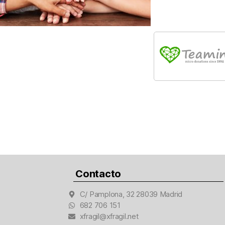
Contacto
C/ Pamplona, 32 28039 Madrid
682 706 151
xfragil@xfragil.net