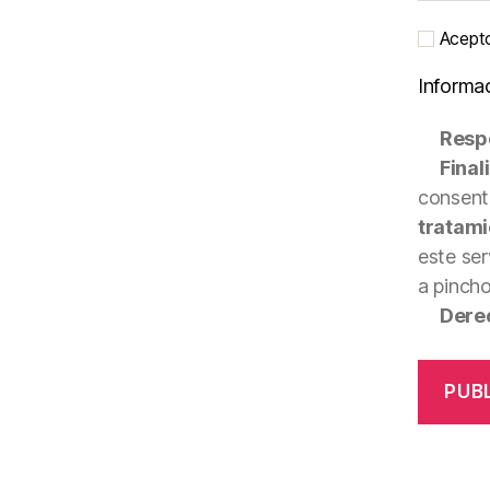
Acepto 
Informa
Resp
Final
consenti
tratami
este ser
a pinch
Dere