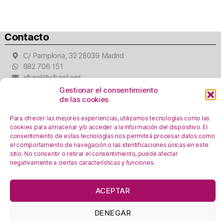
Contacto
C/ Pamplona, 32 28039 Madrid
682 706 151
xfragil@xfragil.net
Gestionar el consentimiento
Nos puedes encontrar
de las cookies
Para ofrecer las mejores experiencias, utilizamos tecnologías como las
cookies para almacenar y/o acceder a la información del dispositivo. El
consentimiento de estas tecnologías nos permitirá procesar datos como
el comportamiento de navegación o las identificaciones únicas en este
sitio. No consentir o retirar el consentimiento, puede afectar
Aviso Legal
negativamente a ciertas características y funciones.
Política de privacidad
En esta web se utilizan cookies, ¿las aceptas?
Registro Actividades como responsables del
ACEPTAR
tratamiento
OK!
Leer más
Política de Cookies
DENEGAR
En calidad de Afiliado de Amazon, obtengo ingresos por las