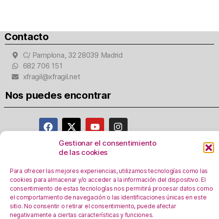
Contacto
C/ Pamplona, 32 28039 Madrid
682 706 151
xfragil@xfragil.net
Nos puedes encontrar
Gestionar el consentimiento
de las cookies
Aviso Legal
Para ofrecer las mejores experiencias, utilizamos tecnologías como las
Política de privacidad
cookies para almacenar y/o acceder a la información del dispositivo. El
Registro Actividades como responsables del
consentimiento de estas tecnologías nos permitirá procesar datos como
tratamiento
el comportamiento de navegación o las identificaciones únicas en este
sitio. No consentir o retirar el consentimiento, puede afectar
Política de Cookies
negativamente a ciertas características y funciones.