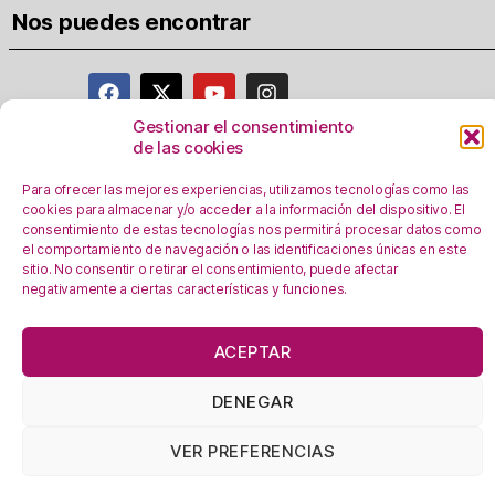
Nos puedes encontrar
Gestionar el consentimiento
de las cookies
Aviso Legal
Para ofrecer las mejores experiencias, utilizamos tecnologías como las
Política de privacidad
cookies para almacenar y/o acceder a la información del dispositivo. El
Registro Actividades como responsables del
consentimiento de estas tecnologías nos permitirá procesar datos como
el comportamiento de navegación o las identificaciones únicas en este
tratamiento
sitio. No consentir o retirar el consentimiento, puede afectar
Política de Cookies
negativamente a ciertas características y funciones.
Personalizar Cookie
s
En esta web se utilizan cookies, ¿las aceptas?
ACEPTAR
OK!
Leer más
DENEGAR
En calidad de Afiliado de Amazon, obtengo ingresos por las
compras adscritas que cumplen los requisitos aplicables.
VER PREFERENCIAS
Política de Cookies