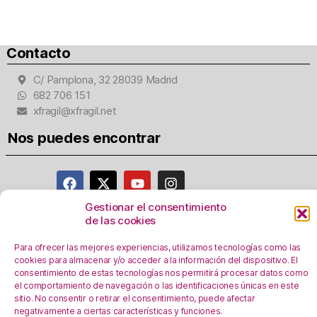
Contacto
C/ Pamplona, 32 28039 Madrid
682 706 151
xfragil@xfragil.net
Nos puedes encontrar
Gestionar el consentimiento
de las cookies
Aviso Legal
Para ofrecer las mejores experiencias, utilizamos tecnologías como las
Política de privacidad
cookies para almacenar y/o acceder a la información del dispositivo. El
Registro Actividades como responsables del
consentimiento de estas tecnologías nos permitirá procesar datos como
tratamiento
el comportamiento de navegación o las identificaciones únicas en este
sitio. No consentir o retirar el consentimiento, puede afectar
Política de Cookies
negativamente a ciertas características y funciones.