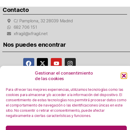
Contacto
C/ Pamplona, 32 28039 Madrid
682 706 151
xfragil@xfragil.net
Nos puedes encontrar
Gestionar el consentimiento
de las cookies
Aviso Legal
Para ofrecer las mejores experiencias, utilizamos tecnologías como las
Política de privacidad
cookies para almacenar y/o acceder a la información del dispositivo. El
Registro Actividades como responsables del
consentimiento de estas tecnologías nos permitirá procesar datos como
tratamiento
el comportamiento de navegación o las identificaciones únicas en este
sitio. No consentir o retirar el consentimiento, puede afectar
Política de Cookies
negativamente a ciertas características y funciones.
Personalizar Cookie
s
En esta web se utilizan cookies, ¿las aceptas?