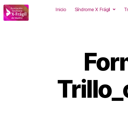
Inicio
Síndrome X Frágil
T
For
Trillo