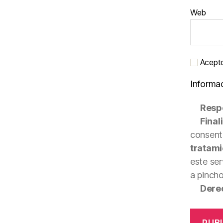
Web
Acepto 
Informa
Resp
Final
consenti
tratami
este ser
a pinch
Dere