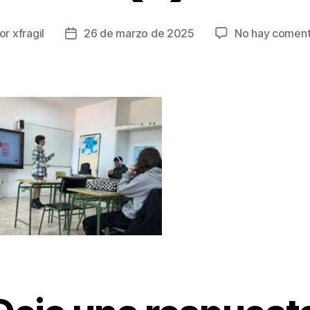
or
xfragil
26 de marzo de 2025
No hay coment