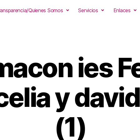
ransparencia/Quienes Somos
Servicios
Enlaces
macon ies Fe
_celia y davi
(1)