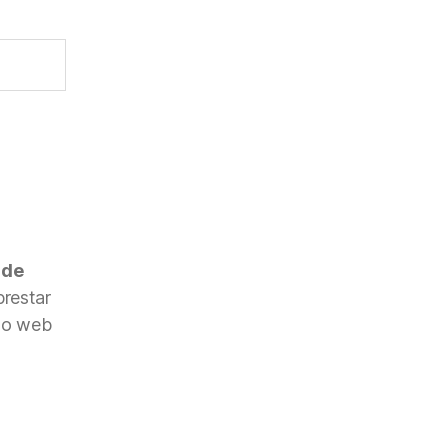
 de
restar
nto web