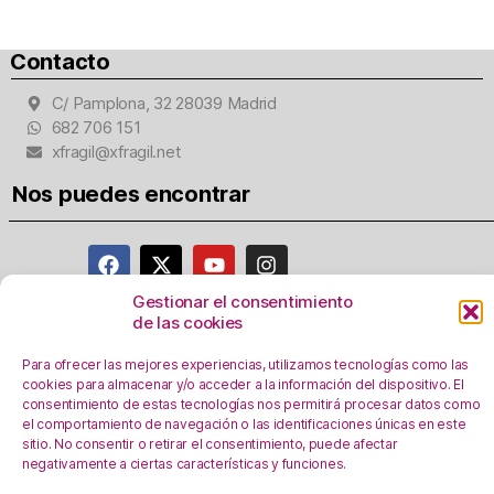
Contacto
C/ Pamplona, 32 28039 Madrid
682 706 151
xfragil@xfragil.net
Nos puedes encontrar
Gestionar el consentimiento
de las cookies
Aviso Legal
Para ofrecer las mejores experiencias, utilizamos tecnologías como las
Política de privacidad
cookies para almacenar y/o acceder a la información del dispositivo. El
Registro Actividades como responsables del
consentimiento de estas tecnologías nos permitirá procesar datos como
tratamiento
el comportamiento de navegación o las identificaciones únicas en este
sitio. No consentir o retirar el consentimiento, puede afectar
Política de Cookies
negativamente a ciertas características y funciones.
Personalizar Cookie
s