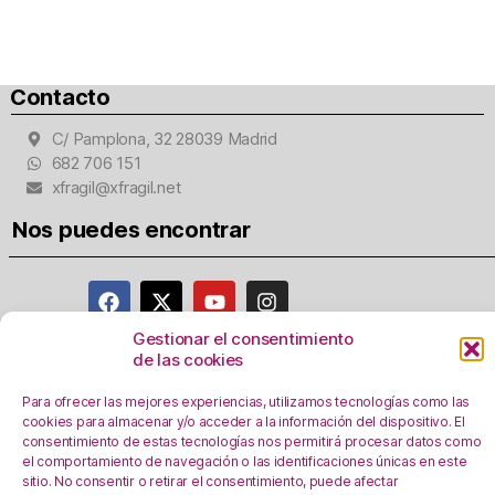
Contacto
C/ Pamplona, 32 28039 Madrid
682 706 151
xfragil@xfragil.net
Nos puedes encontrar
Gestionar el consentimiento
de las cookies
Aviso Legal
Para ofrecer las mejores experiencias, utilizamos tecnologías como las
Política de privacidad
cookies para almacenar y/o acceder a la información del dispositivo. El
Registro Actividades como responsables del
consentimiento de estas tecnologías nos permitirá procesar datos como
tratamiento
el comportamiento de navegación o las identificaciones únicas en este
sitio. No consentir o retirar el consentimiento, puede afectar
Política de Cookies