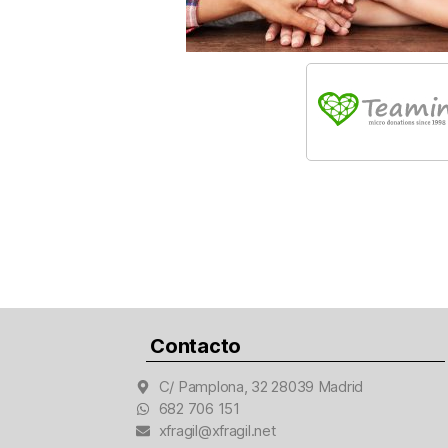
Contacto
C/ Pamplona, 32 28039 Madrid
682 706 151
xfragil@xfragil.net