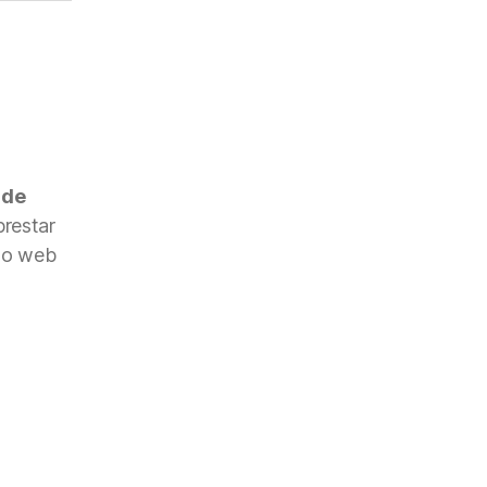
 de
restar
nto web