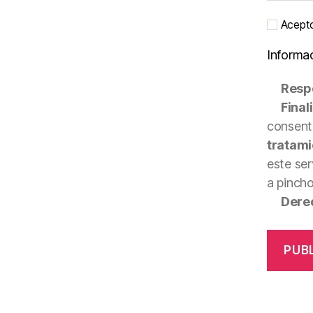
Acepto 
Informa
Resp
Final
consenti
tratami
este ser
a pinch
Dere