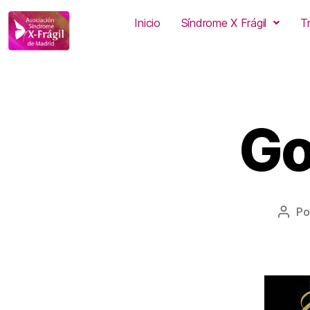
Inicio
Síndrome X Frágil
T
Go
Po