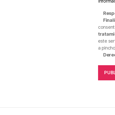
Informa
Resp
Final
consenti
tratami
este ser
a pinch
Dere