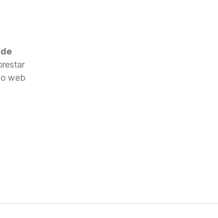
 de
restar
nto web