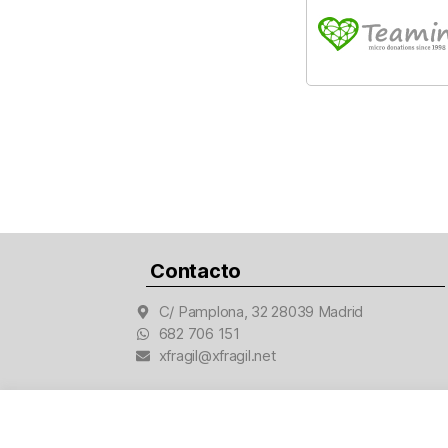
Contacto
C/ Pamplona, 32 28039 Madrid
682 706 151
xfragil@xfragil.net