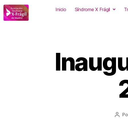
Inicio
Síndrome X Frágil
T
Inaugu
Po