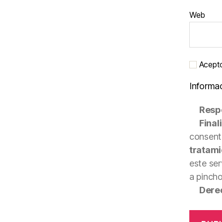
Web
Acepto 
Informa
Resp
Final
consenti
tratami
este ser
a pinch
Dere