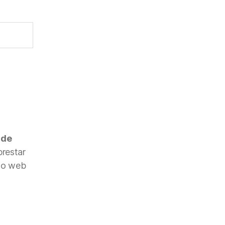
 de
restar
nto web