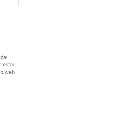
 de
restar
nto web