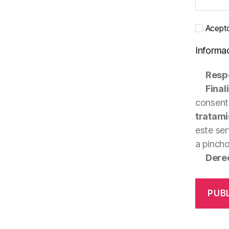
Acepto 
Informa
Resp
Final
consenti
tratami
este ser
a pinch
Dere