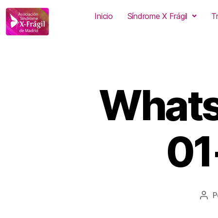
Inicio
Síndrome X Frágil
T
Whats
01
P