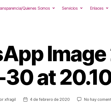
ransparencia/Quienes Somos
Servicios
Enlaces
App Image
-30 at 20.10
or
xfragil
4 de febrero de 2020
No hay coment