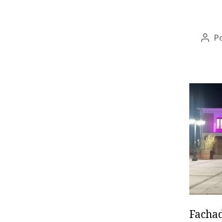
P
Fachad