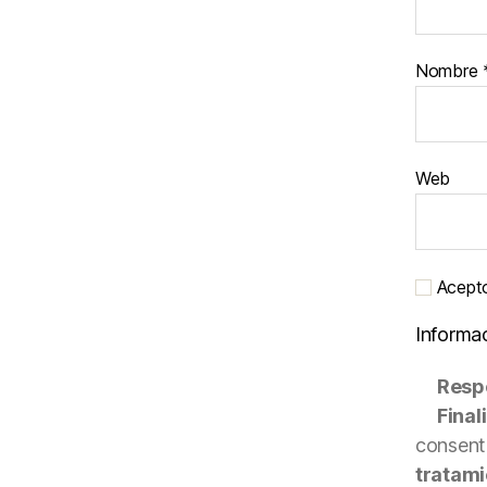
Nombre
Web
Acepto 
Informa
Resp
Final
consenti
tratami