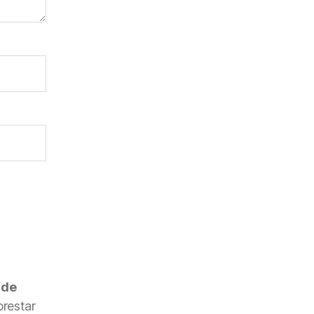
 de
restar