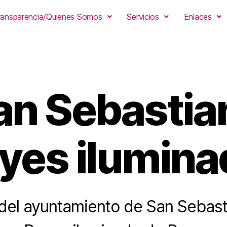
ransparencia/Quienes Somos
Servicios
Enlaces
an Sebastian
eyes ilumina
el ayuntamiento de San Sebast