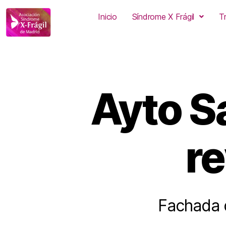
Inicio
Síndrome X Frágil
T
Ayto S
r
Fachada d