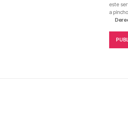
este ser
a pinch
Dere