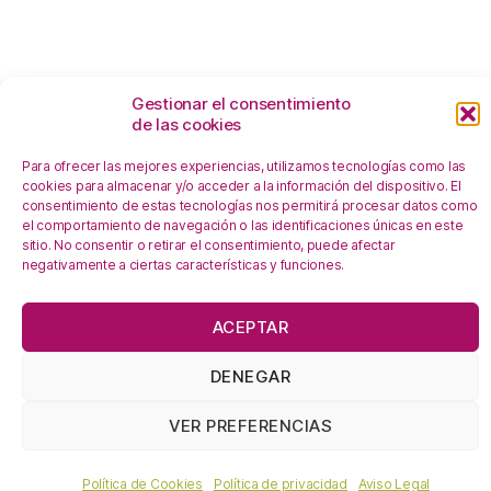
Gestionar el consentimiento
de las cookies
Para ofrecer las mejores experiencias, utilizamos tecnologías como las
cookies para almacenar y/o acceder a la información del dispositivo. El
consentimiento de estas tecnologías nos permitirá procesar datos como
el comportamiento de navegación o las identificaciones únicas en este
sitio. No consentir o retirar el consentimiento, puede afectar
negativamente a ciertas características y funciones.
En esta web se utilizan cookies, ¿las aceptas?
ACEPTAR
OK!
Leer más
DENEGAR
En calidad de Afiliado de Amazon, obtengo ingresos por las
compras adscritas que cumplen los requisitos aplicables.
VER PREFERENCIAS
Política de Cookies
Política de Cookies
Política de privacidad
Aviso Legal