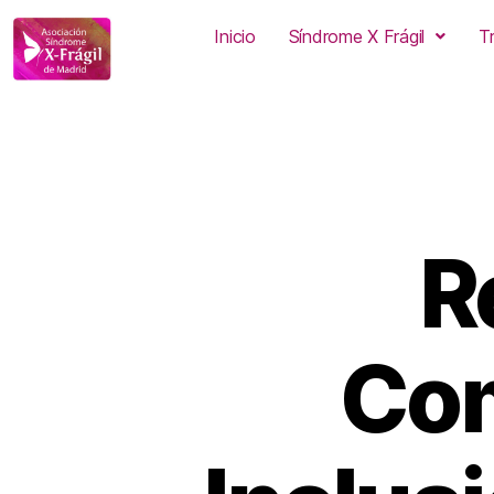
Inicio
Síndrome X Frágil
T
R
Com