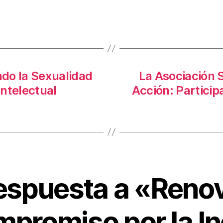
do la Sexualidad
La Asociación 
ntelectual
Acción: Particip
espuesta a «Reno
mpromiso por la In