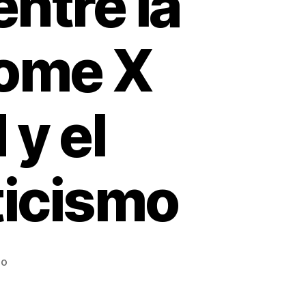
entre la
rome X
 y el
icismo
io