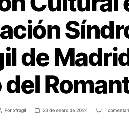
ón Cultural 
ación Sínd
il de Madrid
 del Romant
Por
xfragil
23 de enero de 2024
1 comentar