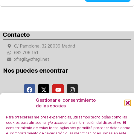
Contacto
C/ Pamplona, 32 28039 Madrid
682 706 151
xfragil@xfragil.net
Nos puedes encontrar
Gestionar el consentimiento
de las cookies
Aviso Legal
Para ofrecer las mejores experiencias, utilizamos tecnologías como las
Política de privacidad
cookies para almacenar y/o acceder a la información del dispositivo. El
Registro Actividades como responsables del
consentimiento de estas tecnologías nos permitirá procesar datos como
tratamiento
el comportamiento de navegación o las identificaciones únicas en este