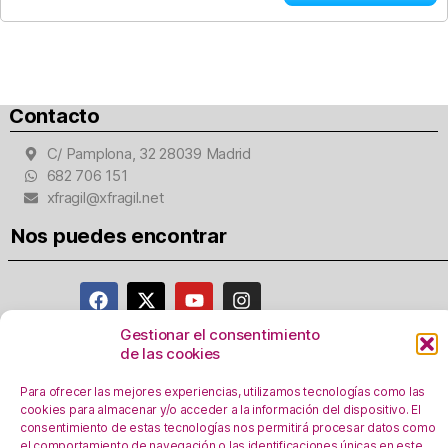
Contacto
C/ Pamplona, 32 28039 Madrid
682 706 151
xfragil@xfragil.net
Nos puedes encontrar
Gestionar el consentimiento
de las cookies
Aviso Legal
Para ofrecer las mejores experiencias, utilizamos tecnologías como las
Política de privacidad
cookies para almacenar y/o acceder a la información del dispositivo. El
Registro Actividades como responsables del
consentimiento de estas tecnologías nos permitirá procesar datos como
tratamiento
el comportamiento de navegación o las identificaciones únicas en este