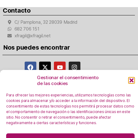
Contacto
C/ Pamplona, 32 28039 Madrid
682 706 151
xfragil@xfragil.net
Nos puedes encontrar
Gestionar el consentimiento
de las cookies
Aviso Legal
Para ofrecer las mejores experiencias, utilizamos tecnologías como las
Política de privacidad
cookies para almacenar y/o acceder a la información del dispositivo. El
Registro Actividades como responsables del
consentimiento de estas tecnologías nos permitirá procesar datos como
tratamiento
el comportamiento de navegación o las identificaciones únicas en este
sitio. No consentir o retirar el consentimiento, puede afectar
Política de Cookies
negativamente a ciertas características y funciones.
Personalizar Cookie
s
En esta web se utilizan cookies, ¿las aceptas?