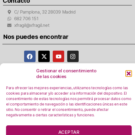
Contacto
C/ Pamplona, 32 28039 Madrid
682 706 151
xfragil@xfragil.net
Nos puedes encontrar
Gestionar el consentimiento
de las cookies
Aviso Legal
Política de privacidad
Para ofrecer las mejores experiencias, utilizamos tecnologías como las
Registro Actividades como responsables del
cookies para almacenar y/o acceder a la información del dispositivo. El
consentimiento de estas tecnologías nos permitirá procesar datos como
tratamiento
el comportamiento de navegación o las identificaciones únicas en este
Política de Cookies
sitio. No consentir o retirar el consentimiento, puede afectar
negativamente a ciertas características y funciones.
Personalizar Cookie
s
En esta web se utilizan cookies, ¿las aceptas?
ACEPTAR