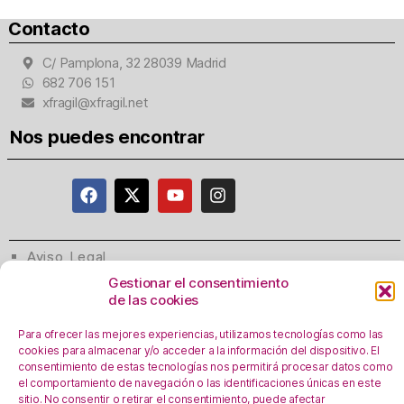
Contacto
C/ Pamplona, 32 28039 Madrid
682 706 151
xfragil@xfragil.net
Nos puedes encontrar
Aviso Legal
Política de privacidad
Gestionar el consentimiento
de las cookies
Registro Actividades como responsables del
tratamiento
Para ofrecer las mejores experiencias, utilizamos tecnologías como las
Política de Cookies
cookies para almacenar y/o acceder a la información del dispositivo. El
consentimiento de estas tecnologías nos permitirá procesar datos como
Personalizar Cookie
s
el comportamiento de navegación o las identificaciones únicas en este
sitio. No consentir o retirar el consentimiento, puede afectar