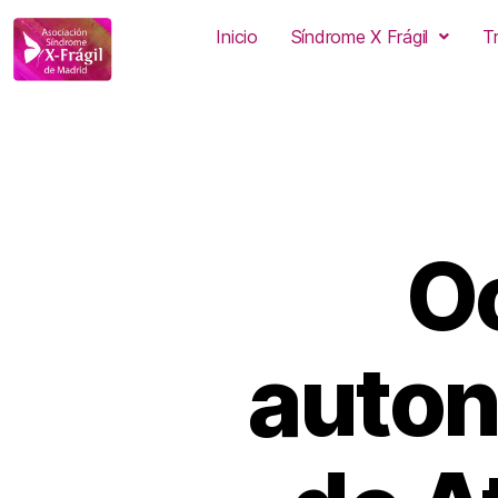
Inicio
Síndrome X Frágil
T
Oc
auton