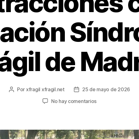
tracciones c
ación Sínd
ágil de Mad
Por
xfragil xfragil.net
25 de mayo de 2026
No hay comentarios