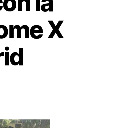
on la
rome X
rid