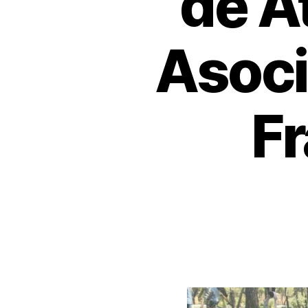
de A
Asoci
Fr