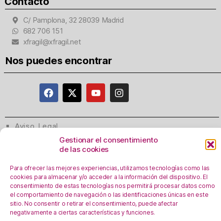
Contacto
C/ Pamplona, 32 28039 Madrid
682 706 151
xfragil@xfragil.net
Nos puedes encontrar
Aviso Legal
Política de privacidad
Gestionar el consentimiento
de las cookies
Registro Actividades como responsables del
tratamiento
Para ofrecer las mejores experiencias, utilizamos tecnologías como las
Política de Cookies
cookies para almacenar y/o acceder a la información del dispositivo. El
consentimiento de estas tecnologías nos permitirá procesar datos como
Personalizar Cookie
s
el comportamiento de navegación o las identificaciones únicas en este
sitio. No consentir o retirar el consentimiento, puede afectar
negativamente a ciertas características y funciones.